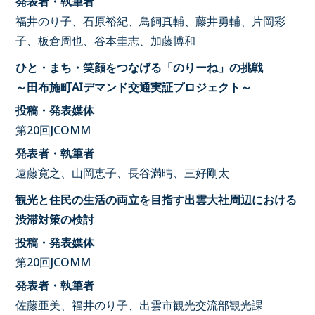
発表者・執筆者
福井のり子、石原裕紀、鳥飼真輔、藤井勇輔、片岡彩
子、板倉周也、谷本圭志、加藤博和
ひと・まち・笑顔をつなげる「のりーね」の挑戦
～田布施町AIデマンド交通実証プロジェクト～
投稿・発表媒体
第20回JCOMM
発表者・執筆者
遠藤寛之、山岡恵子、長谷満晴、三好剛太
観光と住民の生活の両立を目指す出雲大社周辺における
渋滞対策の検討
投稿・発表媒体
第20回JCOMM
発表者・執筆者
佐藤亜美、福井のり子、出雲市観光交流部観光課