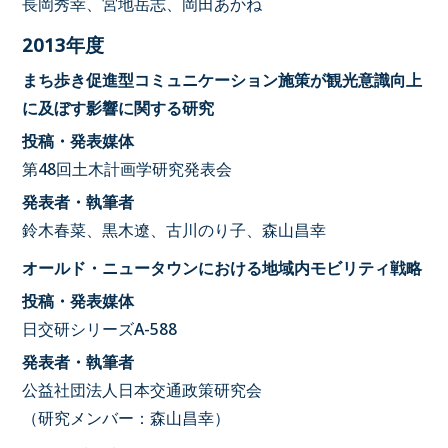
長岡秀幸、宮地岳志、岡田あかね
2013年度
まち歩き促進型コミュニケーション施策が観光意識向上
に及ぼす影響に関する研究
投稿・発表媒体
第48回土木計画学研究発表会
発表者・執筆者
鈴木春菜、黒木遼、古川のり子、森山昌幸
オールド・ニュータウンにおける地域内モビリティ戦略
投稿・発表媒体
日交研シリーズA-588
発表者・執筆者
公益社団法人日本交通政策研究会
（研究メンバー：森山昌幸）