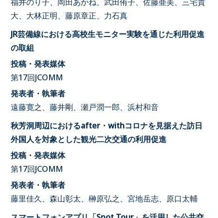
福井のり子、岡田あかね、武田侑子、佐藤亜美、三宅貴
大、大林正明、藤原章正、力石真
JR芸備線における高校生モニター実験を通じた利用促進
の取組
投稿・発表媒体
第17回JCOMM
発表者・執筆者
遠藤寛之、藤井剛、瀬戸潤一郎、浜村和音
秋芳洞周辺におけるafter・withコロナを見据えた訪日
外国人を対象とした観光二次交通の利用促進
投稿・発表媒体
第17回JCOMM
発表者・執筆者
藤里佳久、森山彰太、榊原弘之、宮地岳志、原口太輔
スマートフォンアプリ「Spot Tour」を活用した公共交