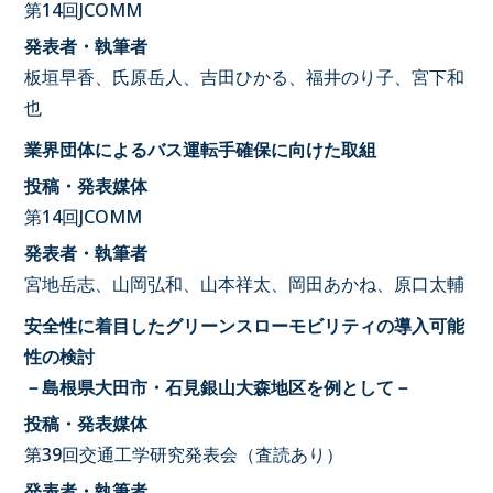
第14回JCOMM
発表者・執筆者
板垣早香、氏原岳人、吉田ひかる、福井のり子、宮下和
也
業界団体によるバス運転手確保に向けた取組
投稿・発表媒体
第14回JCOMM
発表者・執筆者
宮地岳志、山岡弘和、山本祥太、岡田あかね、原口太輔
安全性に着目したグリーンスローモビリティの導入可能
性の検討
－島根県大田市・石見銀山大森地区を例として－
投稿・発表媒体
第39回交通工学研究発表会（査読あり）
発表者・執筆者