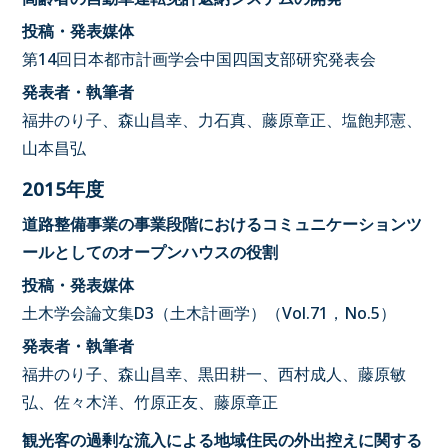
投稿・発表媒体
第14回日本都市計画学会中国四国支部研究発表会
発表者・執筆者
福井のり子、森山昌幸、力石真、藤原章正、塩飽邦憲、
山本昌弘
2015年度
道路整備事業の事業段階におけるコミュニケーションツ
ールとしてのオープンハウスの役割
投稿・発表媒体
土木学会論文集D3（土木計画学）（Vol.71，No.5）
発表者・執筆者
福井のり子、森山昌幸、黒田耕一、西村成人、藤原敏
弘、佐々木洋、竹原正友、藤原章正
観光客の過剰な流入による地域住民の外出控えに関する