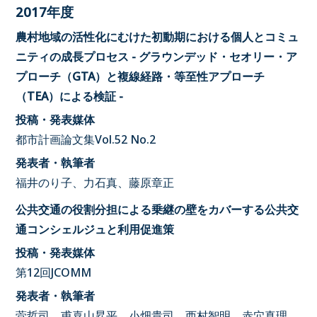
2017年度
農村地域の活性化にむけた初動期における個人とコミュ
ニティの成長プロセス - グラウンデッド・セオリー・ア
プローチ（GTA）と複線経路・等至性アプローチ
（TEA）による検証 -
投稿・発表媒体
都市計画論文集Vol.52 No.2
発表者・執筆者
福井のり子、力石真、藤原章正
公共交通の役割分担による乗継の壁をカバーする公共交
通コンシェルジュと利用促進策
投稿・発表媒体
第12回JCOMM
発表者・執筆者
萓哲司、甫喜山昇平、小畑貴司、西村智明、赤穴真理、