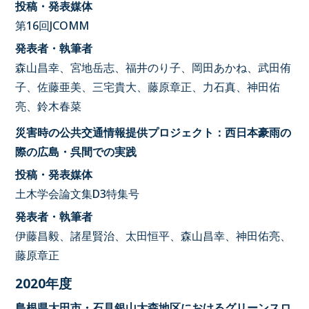
投稿・発表媒体
第16回JCOMM
発表者・執筆者
森山昌幸、宮地岳志、福井のり子、岡田あかね、武田侑
子、佐藤亜美、三宅貴大、藤原章正、力石真、神田佑
亮、鈴木春菜
災害時の公共交通情報提供プロジェクト：西日本豪雨の
際の広島・呉間での実践
投稿・発表媒体
土木学会論文集D3特集号
発表者・執筆者
伊藤昌毅、諸星賢治、太田恒平、森山昌幸、神田佑亮、
藤原章正
2020年度
島根県大田市・石見銀山大森地区におけるグリーンスロ