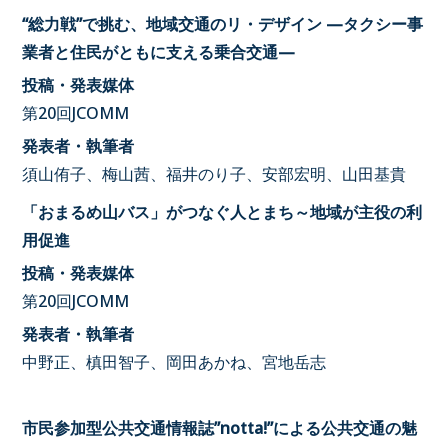
“総力戦”で挑む、地域交通のリ・デザイン —タクシー事
業者と住民がともに支える乗合交通—
投稿・発表媒体
第20回JCOMM
発表者・執筆者
須山侑子、梅山茜、福井のり子、安部宏明、山田基貴
「おまるめ山バス」がつなぐ人とまち～地域が主役の利
用促進
投稿・発表媒体
第20回JCOMM
発表者・執筆者
中野正、槙田智子、岡田あかね、宮地岳志
市民参加型公共交通情報誌”notta!”による公共交通の魅