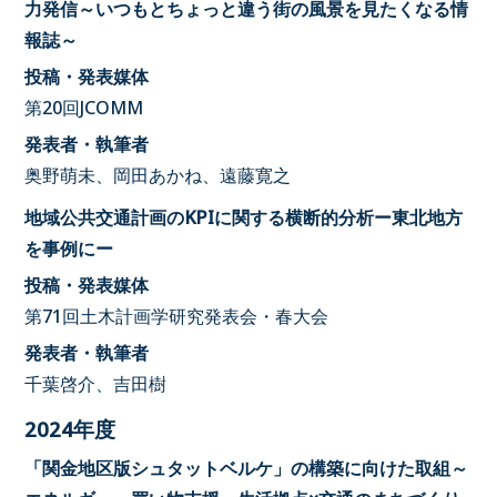
力発信～いつもとちょっと違う街の風景を見たくなる情
報誌～
投稿・発表媒体
第20回JCOMM
発表者・執筆者
奥野萌未、岡田あかね、遠藤寛之
地域公共交通計画のKPIに関する横断的分析ー東北地方
を事例にー
投稿・発表媒体
第71回土木計画学研究発表会・春大会
発表者・執筆者
千葉啓介、吉田樹
2024年度
「関金地区版シュタットベルケ」の構築に向けた取組～