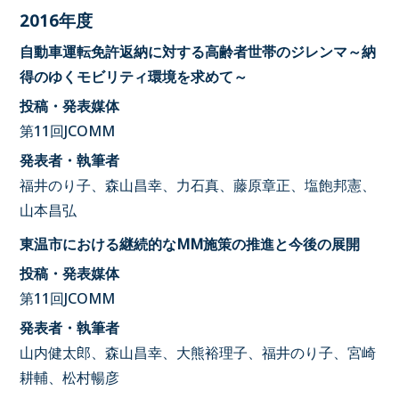
2016年度
自動車運転免許返納に対する高齢者世帯のジレンマ～納
得のゆくモビリティ環境を求めて～
投稿・発表媒体
第11回JCOMM
発表者・執筆者
福井のり子、森山昌幸、力石真、藤原章正、塩飽邦憲、
山本昌弘
東温市における継続的なMM施策の推進と今後の展開
投稿・発表媒体
第11回JCOMM
発表者・執筆者
山内健太郎、森山昌幸、大熊裕理子、福井のり子、宮崎
耕輔、松村暢彦