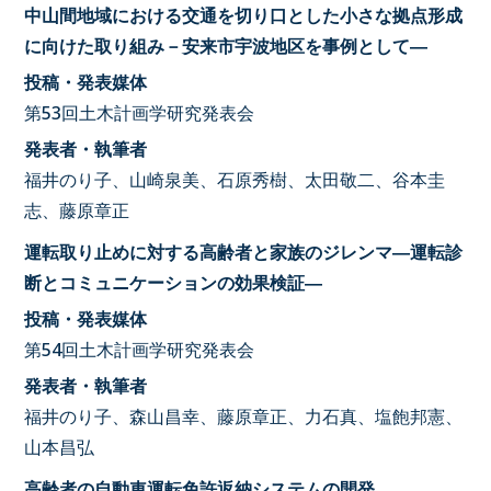
中山間地域における交通を切り口とした小さな拠点形成
に向けた取り組み－安来市宇波地区を事例として―
投稿・発表媒体
第53回土木計画学研究発表会
発表者・執筆者
福井のり子、山崎泉美、石原秀樹、太田敬二、谷本圭
志、藤原章正
運転取り止めに対する高齢者と家族のジレンマ―運転診
断とコミュニケーションの効果検証―
投稿・発表媒体
第54回土木計画学研究発表会
発表者・執筆者
福井のり子、森山昌幸、藤原章正、力石真、塩飽邦憲、
山本昌弘
高齢者の自動車運転免許返納システムの開発