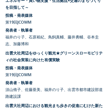
エネルギー・買い物支援・生活拠点×交通のまちづくり
を目指して～
投稿・発表媒体
第19回JCOMM
発表者・執筆者
福井のり子、石原裕紀、鳥飼真輔、藤井勇輔、谷本圭
志、加藤博和
出雲大社周辺をゆっくり観光★グリーンスローモビリテ
ィの社会実装に向けた有償実験
投稿・発表媒体
第19回JCOMM
発表者・執筆者
須山侑子、佐藤亜美、福井のり子、出雲市都市建設部道
路建設課
出雲大社周辺における観光まち歩きの促進にむけた新た