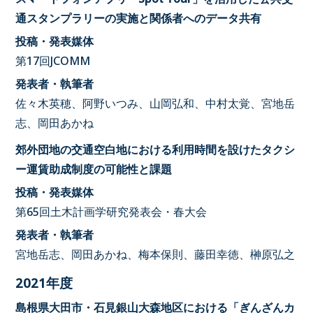
通スタンプラリーの実施と関係者へのデータ共有
投稿・発表媒体
第17回JCOMM
発表者・執筆者
佐々木英穂、阿野いつみ、山岡弘和、中村太覚、宮地岳
志、岡田あかね
郊外団地の交通空白地における利用時間を設けたタクシ
ー運賃助成制度の可能性と課題
投稿・発表媒体
第65回土木計画学研究発表会・春大会
発表者・執筆者
宮地岳志、岡田あかね、梅本保則、藤田幸徳、榊原弘之
2021年度
島根県大田市・石見銀山大森地区における「ぎんざんカ